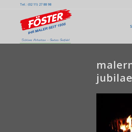
Tel.: (02 11) 27 88 98
S
malerm
jubila