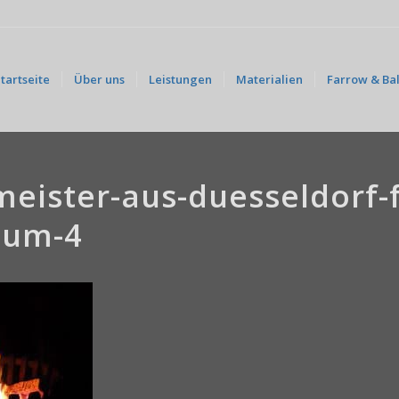
tartseite
Über uns
Leistungen
Materialien
Farrow & Bal
eister-aus-duesseldorf-f
eum-4